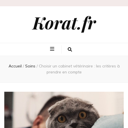
Korat.fr
Accueil
/
Soins
/
Choisir un cabinet vétérinaire : les critères à
prendre en compte