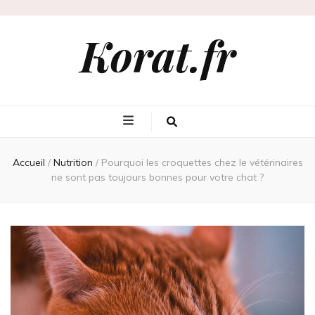
Korat.fr
Accueil
/
Nutrition
/
Pourquoi les croquettes chez le vétérinaires
ne sont pas toujours bonnes pour votre chat ?