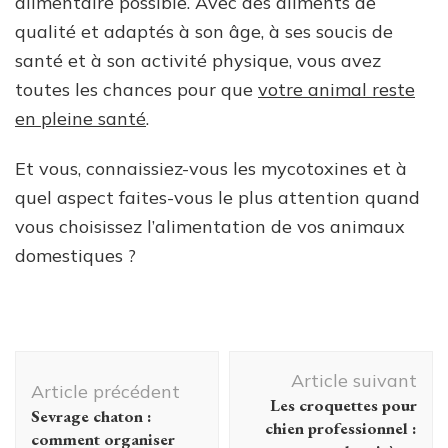
alimentaire possible. Avec des aliments de
qualité et adaptés à son âge, à ses soucis de
santé et à son activité physique, vous avez
toutes les chances pour que
votre animal reste
en pleine santé
.
Et vous, connaissiez-vous les mycotoxines et à
quel aspect faites-vous le plus attention quand
vous choisissez l’alimentation de vos animaux
domestiques ?
Navigation
Article suivant
d'article
Article précédent
Les croquettes pour
Sevrage chaton :
chien professionnel :
comment organiser