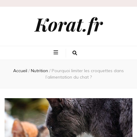
Korat.fr
Accueil
/
Nutrition
/
Pourquoi limiter les croquettes dans
l’alimentation du chat ?